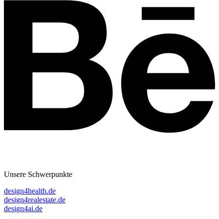
Unsere Schwerpunkte
design4health.de
design4realestate.de
design4ai.de